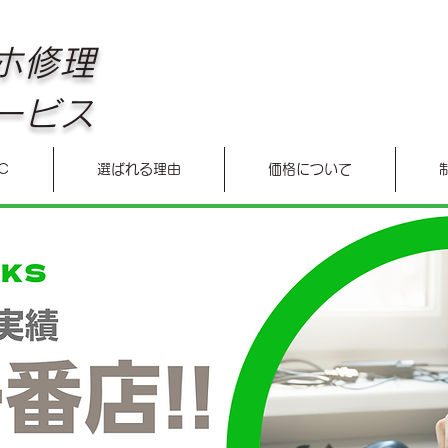
ホ修理
ービス
Ｃ
選ばれる理由
価格について