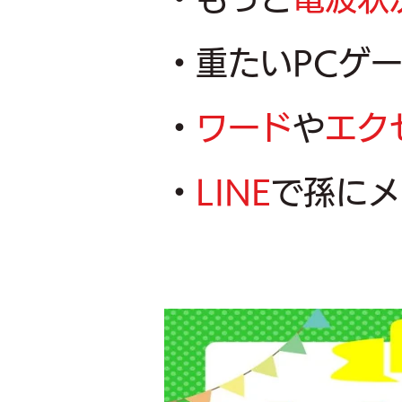
​・重たいPC
・
ワード
や
エク
・
LINE
で孫にメ