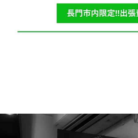
​パソ
「困