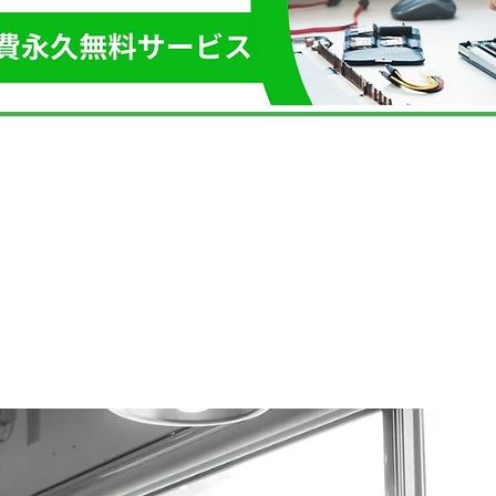
コン・スマホ
った​」解決し