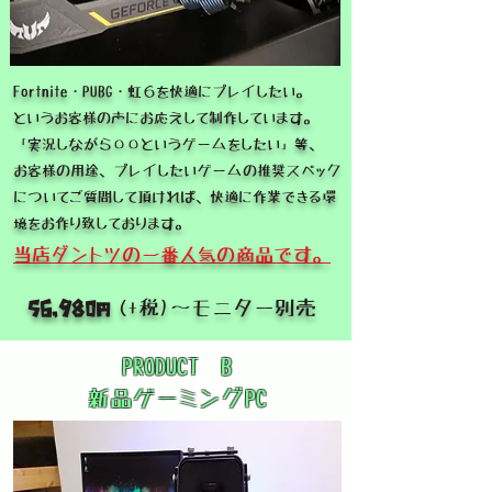
Fortnite・​PUBG・虹６を快適にプレイしたい。
というお客様の声にお応えして制作しています。
「実況しながら〇〇というゲームをしたい」等、
お客様の用途、プレイしたいゲームの推奨スペック
についてご質問して頂ければ、快適に作業できる環
境をお作り致しております。
当店ダントツの一番人気の商品です。
56,980円
(+税)～モニター別売
PRODUCT B
新品ゲーミングPC