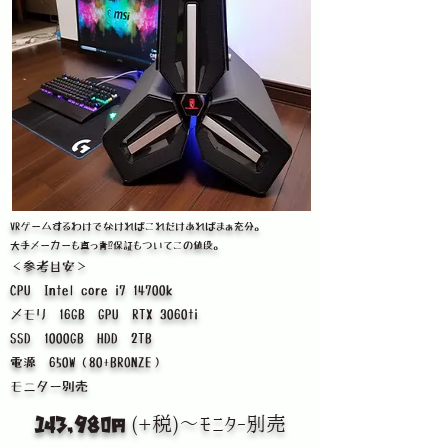
VRゲームするわけでなければこれだけあればまぁ充分。
大手メーカーも真っ青⁉保証もついてこの値段。
​​＜参考目安＞
CPU Intel core i7 14700k
メモリ 16GB GPU RTX 3060ti
SSD 1000GB HDD 2TB
​電源 650W（80+BRONZE）
モニター別売
(+税)～モニター別売
14３,980円